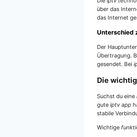
Die
iptv techno
über das Inter
das Internet ge
Unterschied 
Der Hauptunte
Übertragung. B
gesendet. Bei
i
Die wichti
Suchst du eine
gute
iptv app
ha
stabile Verbind
Wichtige
funkt