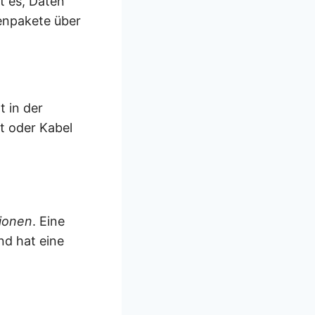
t es, Daten
tenpakete über
 in der
t oder Kabel
ionen
. Eine
nd hat eine