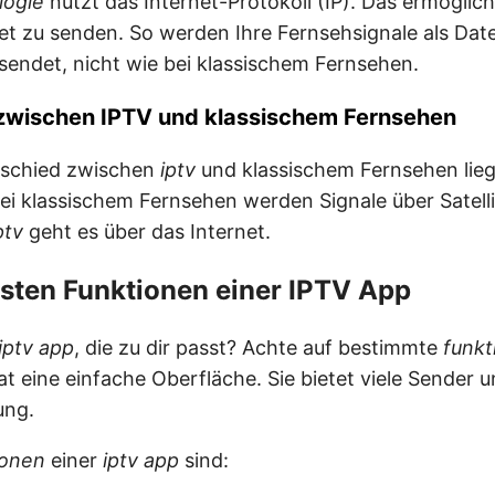
logie
nutzt das Internet-Protokoll (IP). Das ermöglich
net zu senden. So werden Ihre Fernsehsignale als Da
sendet, nicht wie bei klassischem Fernsehen.
zwischen IPTV und klassischem Fernsehen
rschied zwischen
iptv
und klassischem Fernsehen liegt
ei klassischem Fernsehen werden Signale über Satelli
ptv
geht es über das Internet.
gsten Funktionen einer IPTV App
iptv app
, die zu dir passt? Achte auf bestimmte
funkt
t eine einfache Oberfläche. Sie bietet viele Sender u
ung.
ionen
einer
iptv app
sind: