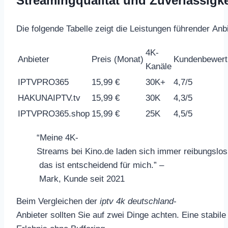
Streamingqualität und Zuverlässigke
Die folgende Tabelle zeigt die Leistungen führender Anbi
4K-
Anbieter
Preis (Monat)
Kundenbewert
Kanäle
IPTVPRO365
15,99 €
30K+
4,7/5
HAKUNAIPTV.tv
15,99 €
30K
4,3/5
IPTVPRO365.shop
15,99 €
25K
4,5/5
“Meine 4K-
Streams bei Kino.de laden sich immer reibungslos
das ist entscheidend für mich.” –
Mark, Kunde seit 2021
Beim Vergleichen der
iptv 4k deutschland
-
Anbieter sollten Sie auf zwei Dinge achten. Eine stabi