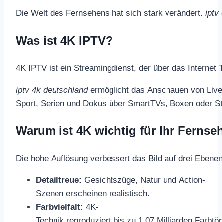
Die Welt des Fernsehens hat sich stark verändert.
iptv
Was ist 4K IPTV?
4K IPTV ist ein Streamingdienst, der über das Internet 
iptv 4k deutschland
ermöglicht das Anschauen von Live
Sport, Serien und Dokus über SmartTVs, Boxen oder S
Warum ist 4K wichtig für Ihr Fernse
Die hohe Auflösung verbessert das Bild auf drei Ebenen
Detailtreue:
Gesichtszüge, Natur und Action-
Szenen erscheinen realistisch.
Farbvielfalt:
4K-
Technik reproduziert bis zu 1,07 Milliarden Farbtö