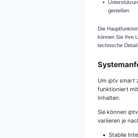
Unterstützu
genießen
Die Hauptfunktio
können Sie Ihre 
technische Detai
Systemanfo
Um
iptv smart
funktioniert m
Inhalten.
Sie können
ipt
variieren je nac
Stabile In