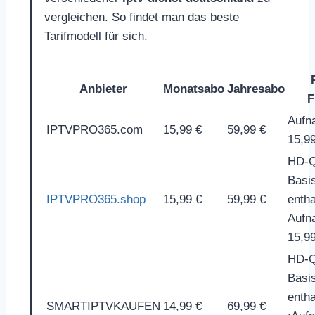
vergleichen. So findet man das beste
Tarifmodell für sich.
Anbieter
Monatsabo
Jahresabo
F
Aufn
IPTVPRO365.com
15,99 €
59,99 €
15,9
HD-Qu
Basi
IPTVPRO365.shop
15,99 €
59,99 €
entha
Aufn
15,9
HD-Qu
Basi
entha
SMARTIPTVKAUFEN
14,99 €
69,99 €