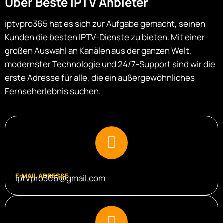
Über Beste IPTV Anbieter
iptvpro365 hat es sich zur Aufgabe gemacht, seinen
Kunden die besten IPTV-Dienste zu bieten. Mit einer
großen Auswahl an Kanälen aus der ganzen Welt,
modernster Technologie und 24/7-Support sind wir die
erste Adresse für alle, die ein außergewöhnliches
Fernseherlebnis suchen.
E-MAIL ADRESSE
iptvpro366@gmail.com