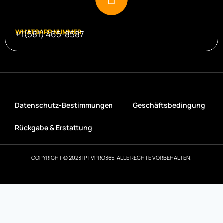
WHATSAPP NUMMER
+1(581) 465-8587
Datenschutz-Bestimmungen
Geschäftsbedingung
Rückgabe & Erstattung
COPYRIGHT © 2023 IPTVPRO365. ALLE RECHTE VORBEHALTEN.