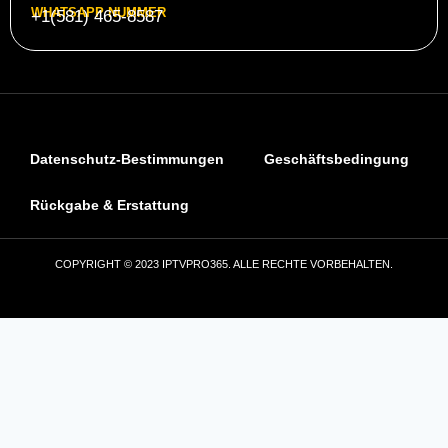
WHATSAPP NUMMER
+1(581) 465-8587
Datenschutz-Bestimmungen
Geschäftsbedingung
Rückgabe & Erstattung
COPYRIGHT © 2023 IPTVPRO365. ALLE RECHTE VORBEHALTEN.