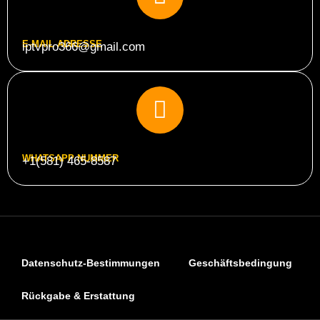
E-MAIL ADRESSE
iptvpro366@gmail.com
WHATSAPP NUMMER
+1(581) 465-8587
Datenschutz-Bestimmungen
Geschäftsbedingung
Rückgabe & Erstattung